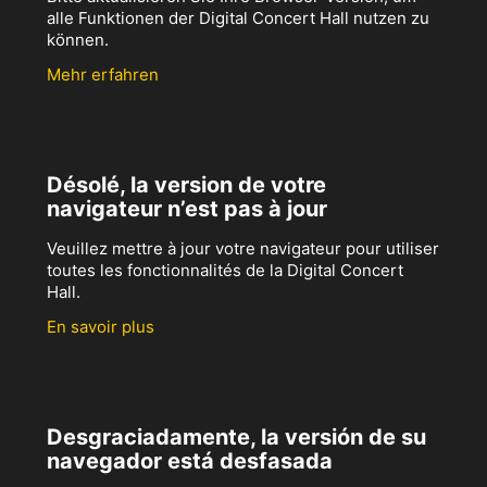
alle Funktionen der Digital Concert Hall nutzen zu
können.
Mehr erfahren
Désolé, la version de votre
navigateur n’est pas à jour
Veuillez mettre à jour votre navigateur pour utiliser
toutes les fonctionnalités de la Digital Concert
Hall.
En savoir plus
Desgraciadamente, la versión de su
navegador está desfasada