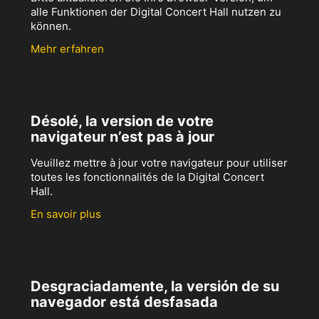
alle Funktionen der Digital Concert Hall nutzen zu
können.
Mehr erfahren
Désolé, la version de votre
navigateur n’est pas à jour
Veuillez mettre à jour votre navigateur pour utiliser
toutes les fonctionnalités de la Digital Concert
Hall.
En savoir plus
Desgraciadamente, la versión de su
navegador está desfasada