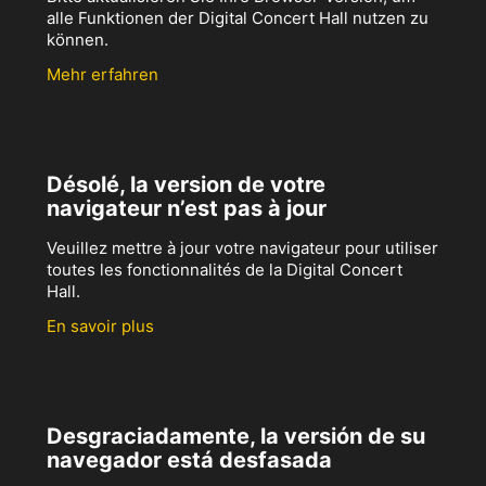
alle Funktionen der Digital Concert Hall nutzen zu
können.
Mehr erfahren
Désolé, la version de votre
navigateur n’est pas à jour
Veuillez mettre à jour votre navigateur pour utiliser
toutes les fonctionnalités de la Digital Concert
Hall.
En savoir plus
Desgraciadamente, la versión de su
navegador está desfasada