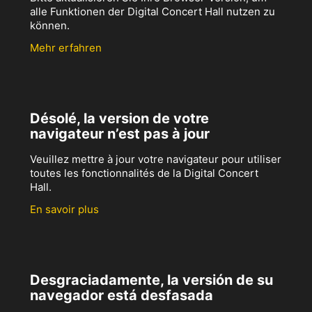
alle Funktionen der Digital Concert Hall nutzen zu
können.
Mehr erfahren
Désolé, la version de votre
navigateur n’est pas à jour
Veuillez mettre à jour votre navigateur pour utiliser
toutes les fonctionnalités de la Digital Concert
Hall.
En savoir plus
Desgraciadamente, la versión de su
navegador está desfasada