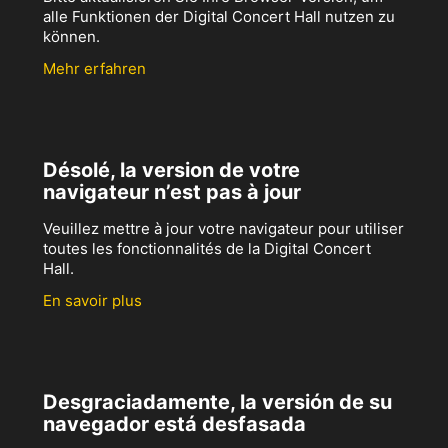
alle Funktionen der Digital Concert Hall nutzen zu
können.
Mehr erfahren
Désolé, la version de votre
navigateur n’est pas à jour
Veuillez mettre à jour votre navigateur pour utiliser
toutes les fonctionnalités de la Digital Concert
Hall.
En savoir plus
Desgraciadamente, la versión de su
navegador está desfasada