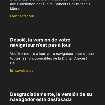
alle Funktionen der Digital Concert Hall nutzen zu
können.
Mehr erfahren
Désolé, la version de votre
navigateur n’est pas à jour
Veuillez mettre à jour votre navigateur pour utiliser
toutes les fonctionnalités de la Digital Concert
Hall.
En savoir plus
Desgraciadamente, la versión de su
navegador está desfasada