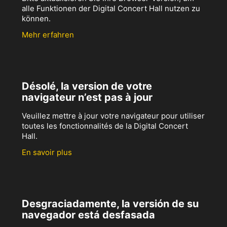
alle Funktionen der Digital Concert Hall nutzen zu
können.
Mehr erfahren
Désolé, la version de votre
navigateur n’est pas à jour
Veuillez mettre à jour votre navigateur pour utiliser
toutes les fonctionnalités de la Digital Concert
Hall.
En savoir plus
Desgraciadamente, la versión de su
navegador está desfasada