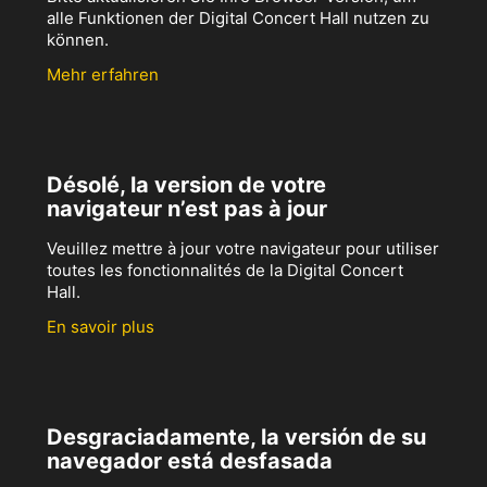
alle Funktionen der Digital Concert Hall nutzen zu
können.
Mehr erfahren
Désolé, la version de votre
navigateur n’est pas à jour
Veuillez mettre à jour votre navigateur pour utiliser
toutes les fonctionnalités de la Digital Concert
Hall.
En savoir plus
Desgraciadamente, la versión de su
navegador está desfasada