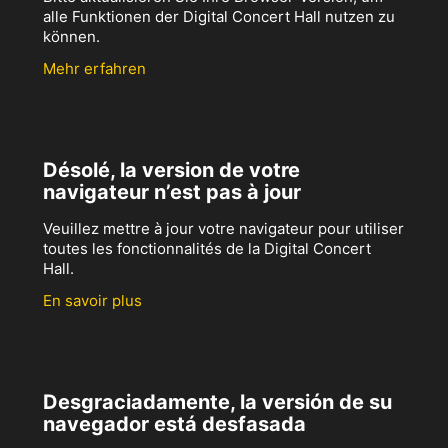
alle Funktionen der Digital Concert Hall nutzen zu
können.
Mehr erfahren
Désolé, la version de votre
navigateur n’est pas à jour
Veuillez mettre à jour votre navigateur pour utiliser
toutes les fonctionnalités de la Digital Concert
Hall.
En savoir plus
Desgraciadamente, la versión de su
navegador está desfasada