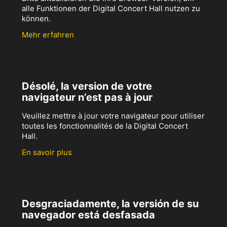
alle Funktionen der Digital Concert Hall nutzen zu
können.
Mehr erfahren
Désolé, la version de votre
navigateur n’est pas à jour
Veuillez mettre à jour votre navigateur pour utiliser
toutes les fonctionnalités de la Digital Concert
Hall.
En savoir plus
Desgraciadamente, la versión de su
navegador está desfasada