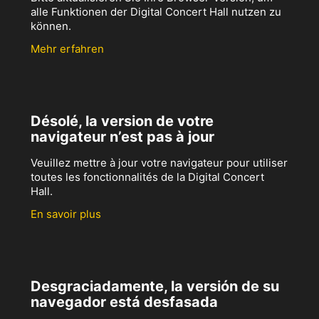
alle Funktionen der Digital Concert Hall nutzen zu
können.
Mehr erfahren
Désolé, la version de votre
navigateur n’est pas à jour
Veuillez mettre à jour votre navigateur pour utiliser
toutes les fonctionnalités de la Digital Concert
Hall.
En savoir plus
Desgraciadamente, la versión de su
navegador está desfasada