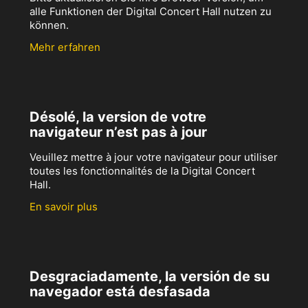
alle Funktionen der Digital Concert Hall nutzen zu
können.
Mehr erfahren
Désolé, la version de votre
navigateur n’est pas à jour
Veuillez mettre à jour votre navigateur pour utiliser
toutes les fonctionnalités de la Digital Concert
Hall.
En savoir plus
Desgraciadamente, la versión de su
navegador está desfasada