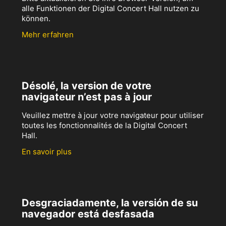
alle Funktionen der Digital Concert Hall nutzen zu
können.
Mehr erfahren
Désolé, la version de votre
navigateur n’est pas à jour
Veuillez mettre à jour votre navigateur pour utiliser
toutes les fonctionnalités de la Digital Concert
Hall.
En savoir plus
Desgraciadamente, la versión de su
navegador está desfasada