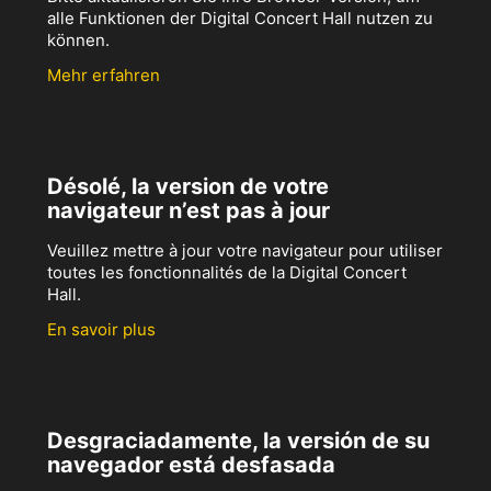
alle Funktionen der Digital Concert Hall nutzen zu
können.
Mehr erfahren
Désolé, la version de votre
navigateur n’est pas à jour
Veuillez mettre à jour votre navigateur pour utiliser
toutes les fonctionnalités de la Digital Concert
Hall.
En savoir plus
Desgraciadamente, la versión de su
navegador está desfasada