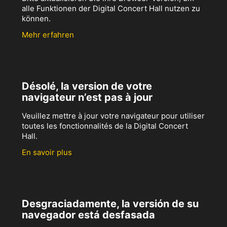
alle Funktionen der Digital Concert Hall nutzen zu
können.
Mehr erfahren
Désolé, la version de votre
navigateur n’est pas à jour
Veuillez mettre à jour votre navigateur pour utiliser
toutes les fonctionnalités de la Digital Concert
Hall.
En savoir plus
Desgraciadamente, la versión de su
navegador está desfasada