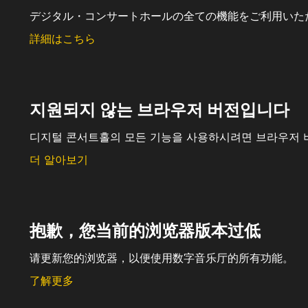
デジタル・コンサートホールの全ての機能をご利用いた
詳細はこちら
지원되지 않는 브라우저 버전입니다
디지털 콘서트홀의 모든 기능을 사용하시려면 브라우저 
더 알아보기
抱歉，您当前的浏览器版本过低
请更新您的浏览器，以便使用数字音乐厅的所有功能。
了解更多