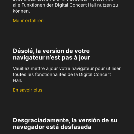
alle Funktionen der Digital Concert Hall nutzen zu
können.
Mehr erfahren
Désolé, la version de votre
navigateur n’est pas à jour
Veuillez mettre à jour votre navigateur pour utiliser
toutes les fonctionnalités de la Digital Concert
Hall.
En savoir plus
Desgraciadamente, la versión de su
navegador está desfasada