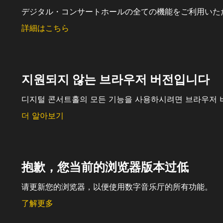
デジタル・コンサートホールの全ての機能をご利用いた
詳細はこちら
지원되지 않는 브라우저 버전입니다
디지털 콘서트홀의 모든 기능을 사용하시려면 브라우저 
더 알아보기
抱歉，您当前的浏览器版本过低
请更新您的浏览器，以便使用数字音乐厅的所有功能。
了解更多