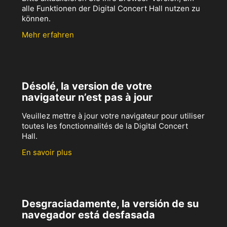
alle Funktionen der Digital Concert Hall nutzen zu
können.
Mehr erfahren
Désolé, la version de votre
navigateur n’est pas à jour
Veuillez mettre à jour votre navigateur pour utiliser
toutes les fonctionnalités de la Digital Concert
Hall.
En savoir plus
Desgraciadamente, la versión de su
navegador está desfasada