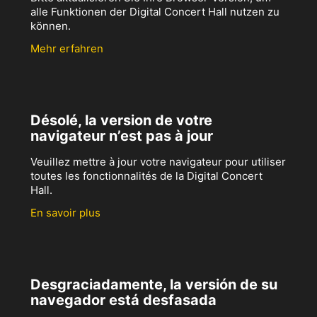
alle Funktionen der Digital Concert Hall nutzen zu
können.
Mehr erfahren
Désolé, la version de votre
navigateur n’est pas à jour
Veuillez mettre à jour votre navigateur pour utiliser
toutes les fonctionnalités de la Digital Concert
Hall.
En savoir plus
Desgraciadamente, la versión de su
navegador está desfasada