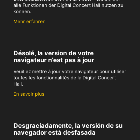
alle Funktionen der Digital Concert Hall nutzen zu
können.
Mehr erfahren
Désolé, la version de votre
navigateur n’est pas à jour
Veuillez mettre à jour votre navigateur pour utiliser
toutes les fonctionnalités de la Digital Concert
Hall.
En savoir plus
Desgraciadamente, la versión de su
navegador está desfasada