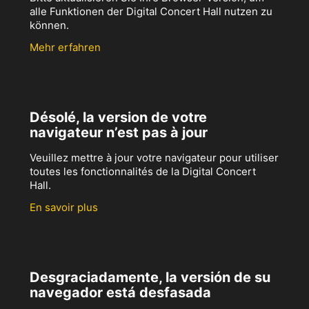
alle Funktionen der Digital Concert Hall nutzen zu
können.
Mehr erfahren
Désolé, la version de votre
navigateur n’est pas à jour
Veuillez mettre à jour votre navigateur pour utiliser
toutes les fonctionnalités de la Digital Concert
Hall.
En savoir plus
Desgraciadamente, la versión de su
navegador está desfasada