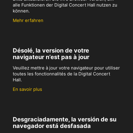
alle Funktionen der Digital Concert Hall nutzen zu
können.
Mehr erfahren
Désolé, la version de votre
navigateur n’est pas à jour
Veuillez mettre à jour votre navigateur pour utiliser
toutes les fonctionnalités de la Digital Concert
Hall.
En savoir plus
Desgraciadamente, la versión de su
navegador está desfasada