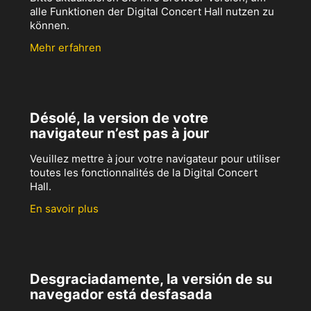
alle Funktionen der Digital Concert Hall nutzen zu
können.
Mehr erfahren
Désolé, la version de votre
navigateur n’est pas à jour
Veuillez mettre à jour votre navigateur pour utiliser
toutes les fonctionnalités de la Digital Concert
Hall.
En savoir plus
Desgraciadamente, la versión de su
navegador está desfasada