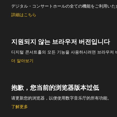
デジタル・コンサートホールの全ての機能をご利用いた
詳細はこちら
지원되지 않는 브라우저 버전입니다
디지털 콘서트홀의 모든 기능을 사용하시려면 브라우저 
더 알아보기
抱歉，您当前的浏览器版本过低
请更新您的浏览器，以便使用数字音乐厅的所有功能。
了解更多