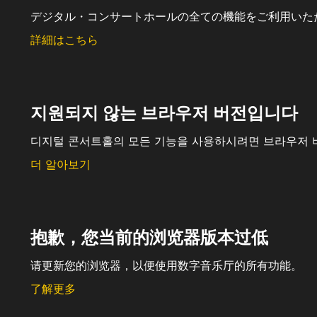
デジタル・コンサートホールの全ての機能をご利用いた
詳細はこちら
지원되지 않는 브라우저 버전입니다
디지털 콘서트홀의 모든 기능을 사용하시려면 브라우저 
더 알아보기
抱歉，您当前的浏览器版本过低
请更新您的浏览器，以便使用数字音乐厅的所有功能。
了解更多