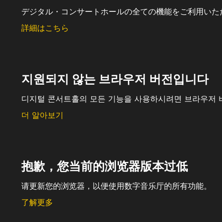
デジタル・コンサートホールの全ての機能をご利用いた
詳細はこちら
지원되지 않는 브라우저 버전입니다
디지털 콘서트홀의 모든 기능을 사용하시려면 브라우저 
더 알아보기
抱歉，您当前的浏览器版本过低
请更新您的浏览器，以便使用数字音乐厅的所有功能。
了解更多