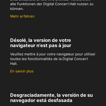
alle Funktionen der Digital Concert Hall nutzen zu
können.
Mehr erfahren
Désolé, la version de votre
navigateur n’est pas à jour
Veuillez mettre à jour votre navigateur pour utiliser
toutes les fonctionnalités de la Digital Concert
Hall.
En savoir plus
Desgraciadamente, la versión de su
navegador está desfasada