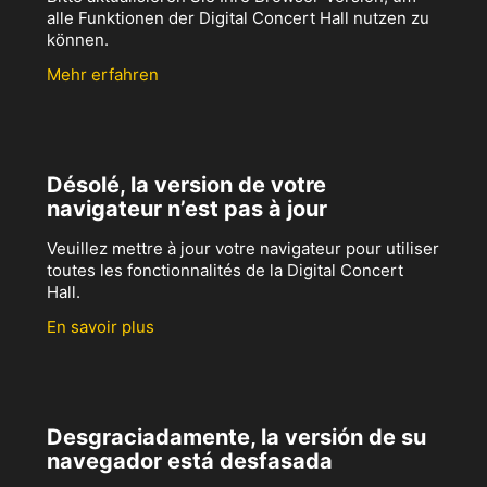
alle Funktionen der Digital Concert Hall nutzen zu
können.
Mehr erfahren
Désolé, la version de votre
navigateur n’est pas à jour
Veuillez mettre à jour votre navigateur pour utiliser
toutes les fonctionnalités de la Digital Concert
Hall.
En savoir plus
Desgraciadamente, la versión de su
navegador está desfasada