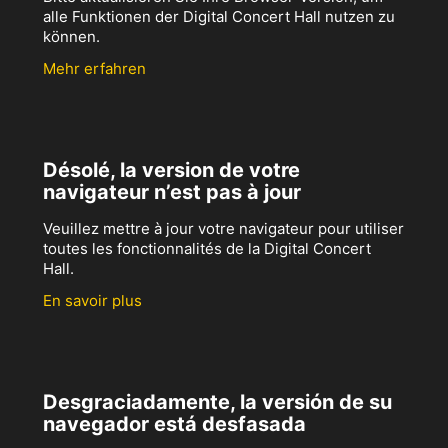
alle Funktionen der Digital Concert Hall nutzen zu
können.
Mehr erfahren
Désolé, la version de votre
navigateur n’est pas à jour
Veuillez mettre à jour votre navigateur pour utiliser
toutes les fonctionnalités de la Digital Concert
Hall.
En savoir plus
Desgraciadamente, la versión de su
navegador está desfasada