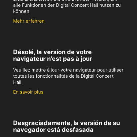
alle Funktionen der Digital Concert Hall nutzen zu
können.
Mehr erfahren
Désolé, la version de votre
navigateur n’est pas à jour
Veuillez mettre à jour votre navigateur pour utiliser
toutes les fonctionnalités de la Digital Concert
Hall.
En savoir plus
Desgraciadamente, la versión de su
navegador está desfasada