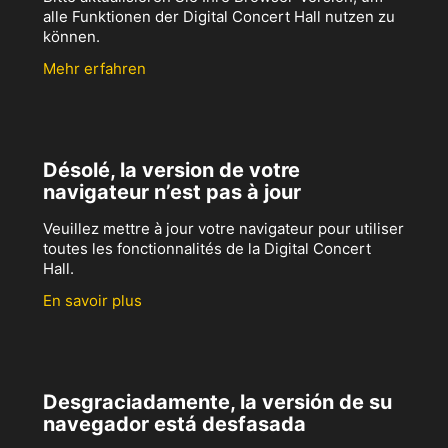
alle Funktionen der Digital Concert Hall nutzen zu
können.
Mehr erfahren
Désolé, la version de votre
navigateur n’est pas à jour
Veuillez mettre à jour votre navigateur pour utiliser
toutes les fonctionnalités de la Digital Concert
Hall.
En savoir plus
Desgraciadamente, la versión de su
navegador está desfasada