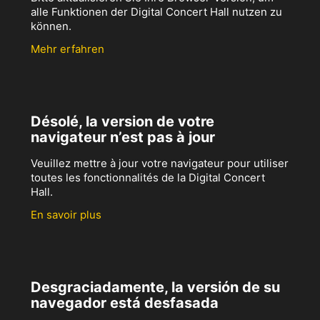
alle Funktionen der Digital Concert Hall nutzen zu
können.
Mehr erfahren
Désolé, la version de votre
navigateur n’est pas à jour
Veuillez mettre à jour votre navigateur pour utiliser
toutes les fonctionnalités de la Digital Concert
Hall.
En savoir plus
Desgraciadamente, la versión de su
navegador está desfasada