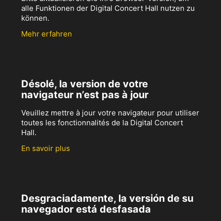
alle Funktionen der Digital Concert Hall nutzen zu
können.
Mehr erfahren
Désolé, la version de votre
navigateur n’est pas à jour
Veuillez mettre à jour votre navigateur pour utiliser
toutes les fonctionnalités de la Digital Concert
Hall.
En savoir plus
Desgraciadamente, la versión de su
navegador está desfasada