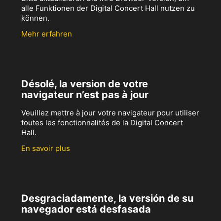
alle Funktionen der Digital Concert Hall nutzen zu
können.
Mehr erfahren
Désolé, la version de votre
navigateur n’est pas à jour
Veuillez mettre à jour votre navigateur pour utiliser
toutes les fonctionnalités de la Digital Concert
Hall.
En savoir plus
Desgraciadamente, la versión de su
navegador está desfasada