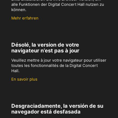
alle Funktionen der Digital Concert Hall nutzen zu
können.
Mehr erfahren
Désolé, la version de votre
navigateur n’est pas à jour
Veuillez mettre à jour votre navigateur pour utiliser
toutes les fonctionnalités de la Digital Concert
Hall.
En savoir plus
Desgraciadamente, la versión de su
navegador está desfasada