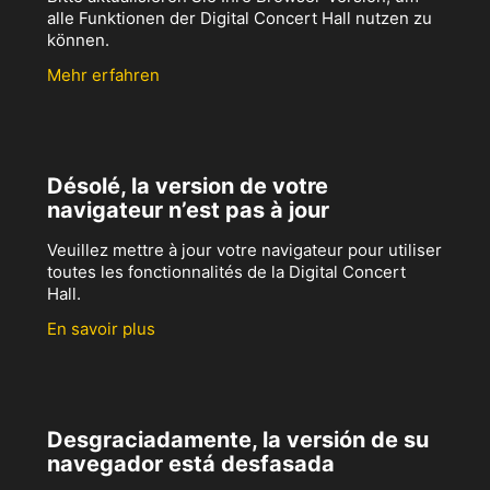
alle Funktionen der Digital Concert Hall nutzen zu
können.
Mehr erfahren
Désolé, la version de votre
navigateur n’est pas à jour
Veuillez mettre à jour votre navigateur pour utiliser
toutes les fonctionnalités de la Digital Concert
Hall.
En savoir plus
Desgraciadamente, la versión de su
navegador está desfasada