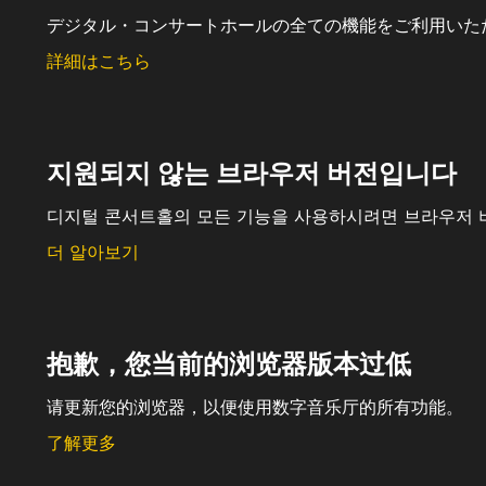
デジタル・コンサートホールの全ての機能をご利用いた
詳細はこちら
지원되지 않는 브라우저 버전입니다
디지털 콘서트홀의 모든 기능을 사용하시려면 브라우저 
더 알아보기
抱歉，您当前的浏览器版本过低
请更新您的浏览器，以便使用数字音乐厅的所有功能。
了解更多