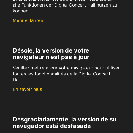
alle Funktionen der Digital Concert Hall nutzen zu
können.
Mehr erfahren
Désolé, la version de votre
navigateur n’est pas à jour
Veuillez mettre à jour votre navigateur pour utiliser
toutes les fonctionnalités de la Digital Concert
Hall.
En savoir plus
Desgraciadamente, la versión de su
navegador está desfasada