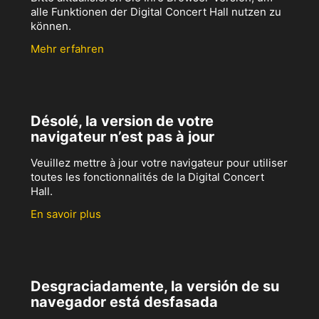
alle Funktionen der Digital Concert Hall nutzen zu
können.
Mehr erfahren
Désolé, la version de votre
navigateur n’est pas à jour
Veuillez mettre à jour votre navigateur pour utiliser
toutes les fonctionnalités de la Digital Concert
Hall.
En savoir plus
Desgraciadamente, la versión de su
navegador está desfasada