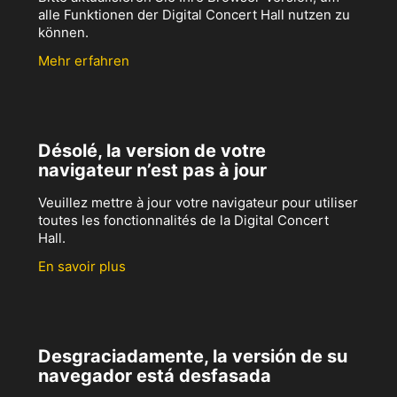
alle Funktionen der Digital Concert Hall nutzen zu
können.
Mehr erfahren
Désolé, la version de votre
navigateur n’est pas à jour
Veuillez mettre à jour votre navigateur pour utiliser
toutes les fonctionnalités de la Digital Concert
Hall.
En savoir plus
Desgraciadamente, la versión de su
navegador está desfasada