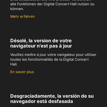
alle Funktionen der Digital Concert Hall nutzen zu
können.
Mehr erfahren
Désolé, la version de votre
navigateur n’est pas à jour
Veuillez mettre à jour votre navigateur pour utiliser
toutes les fonctionnalités de la Digital Concert
Hall.
En savoir plus
Desgraciadamente, la versión de su
navegador está desfasada