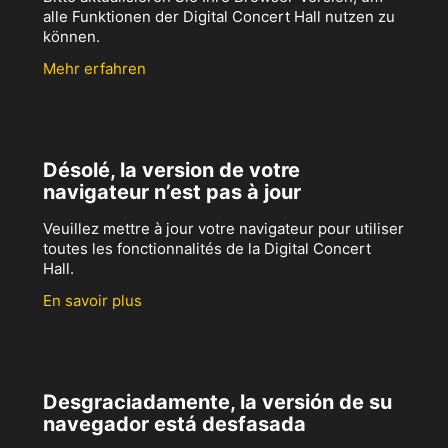
alle Funktionen der Digital Concert Hall nutzen zu
können.
Mehr erfahren
Désolé, la version de votre
navigateur n’est pas à jour
Veuillez mettre à jour votre navigateur pour utiliser
toutes les fonctionnalités de la Digital Concert
Hall.
En savoir plus
Desgraciadamente, la versión de su
navegador está desfasada