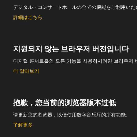
デジタル・コンサートホールの全ての機能をご利用いた
詳細はこちら
지원되지 않는 브라우저 버전입니다
디지털 콘서트홀의 모든 기능을 사용하시려면 브라우저 
더 알아보기
抱歉，您当前的浏览器版本过低
请更新您的浏览器，以便使用数字音乐厅的所有功能。
了解更多