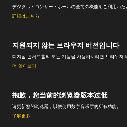
デジタル・コンサートホールの全ての機能をご利用いた
詳細はこちら
지원되지 않는 브라우저 버전입니다
디지털 콘서트홀의 모든 기능을 사용하시려면 브라우저 
더 알아보기
抱歉，您当前的浏览器版本过低
请更新您的浏览器，以便使用数字音乐厅的所有功能。
了解更多