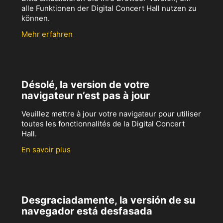
alle Funktionen der Digital Concert Hall nutzen zu
können.
Mehr erfahren
Désolé, la version de votre
navigateur n’est pas à jour
Veuillez mettre à jour votre navigateur pour utiliser
toutes les fonctionnalités de la Digital Concert
Hall.
En savoir plus
Desgraciadamente, la versión de su
navegador está desfasada