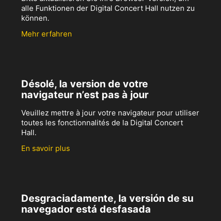
alle Funktionen der Digital Concert Hall nutzen zu
können.
Mehr erfahren
Désolé, la version de votre
navigateur n’est pas à jour
Veuillez mettre à jour votre navigateur pour utiliser
toutes les fonctionnalités de la Digital Concert
Hall.
En savoir plus
Desgraciadamente, la versión de su
navegador está desfasada