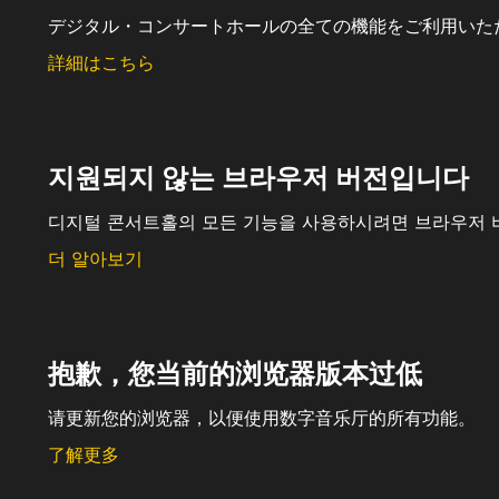
デジタル・コンサートホールの全ての機能をご利用いた
詳細はこちら
지원되지 않는 브라우저 버전입니다
디지털 콘서트홀의 모든 기능을 사용하시려면 브라우저 
더 알아보기
抱歉，您当前的浏览器版本过低
请更新您的浏览器，以便使用数字音乐厅的所有功能。
了解更多