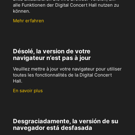
alle Funktionen der Digital Concert Hall nutzen zu
können.
Mehr erfahren
Désolé, la version de votre
navigateur n’est pas à jour
Veuillez mettre à jour votre navigateur pour utiliser
toutes les fonctionnalités de la Digital Concert
Hall.
En savoir plus
Desgraciadamente, la versión de su
navegador está desfasada