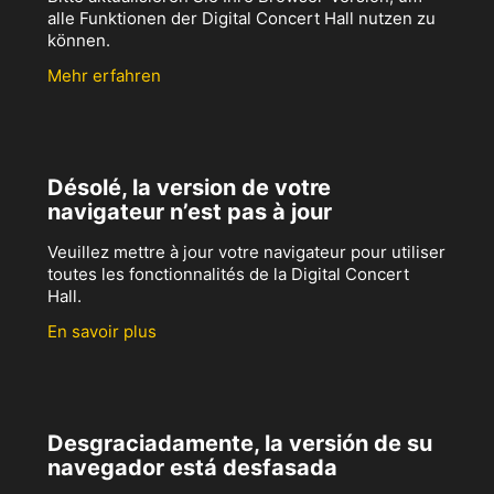
alle Funktionen der Digital Concert Hall nutzen zu
können.
Mehr erfahren
Désolé, la version de votre
navigateur n’est pas à jour
Veuillez mettre à jour votre navigateur pour utiliser
toutes les fonctionnalités de la Digital Concert
Hall.
En savoir plus
Desgraciadamente, la versión de su
navegador está desfasada